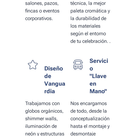
salones, pazos,
técnica, la mejor
fincas o eventos
paleta cromática y
corporativos.
la durabilidad de
los materiales
según el entorno
de tu celebración. .
Servici
Diseño
o
de
"Llave
Vangua
en
rdia
Mano"
Trabajamos con
Nos encargamos
globos orgánicos,
de todo, desde la
shimmer walls
,
conceptualización
iluminación de
hasta el montaje y
neón y estructuras
desmontaje